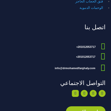
فتق الحجاب الحاجز
الوحمات الدموية
اتصل بنا

201012053717+

201012053717+

info@drmohamedfarghaly.com
التواصل الاجتماعي