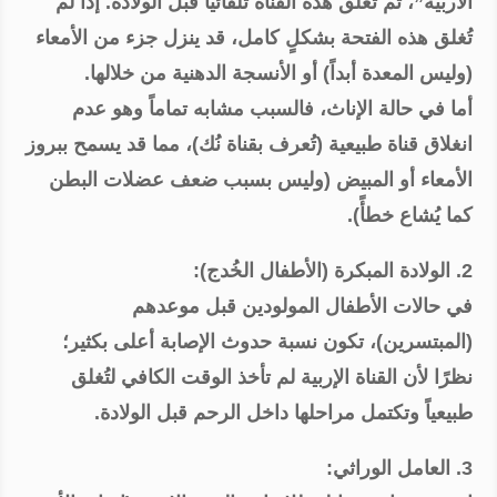
الأربية”، ثم تُغلق هذه القناة تلقائيًا قبل الولادة. إذا لم
تُغلق هذه الفتحة بشكلٍ كامل، قد ينزل جزء من الأمعاء
(وليس المعدة أبداً) أو الأنسجة الدهنية من خلالها.
أما في حالة الإناث، فالسبب مشابه تماماً وهو عدم
انغلاق قناة طبيعية (تُعرف بقناة نُك)، مما قد يسمح ببروز
الأمعاء أو المبيض (وليس بسبب ضعف عضلات البطن
كما يُشاع خطأً).
2. الولادة المبكرة (الأطفال الخُدج):
في حالات الأطفال المولودين قبل موعدهم
(المبتسرين)، تكون نسبة حدوث الإصابة أعلى بكثير؛
نظرًا لأن القناة الإربية لم تأخذ الوقت الكافي لتُغلق
طبيعياً وتكتمل مراحلها داخل الرحم قبل الولادة.
3. العامل الوراثي: