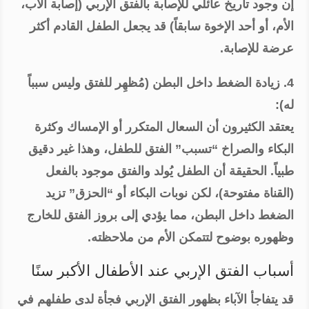
إن وجود تاريخ عائلي للإصابة بالفتق الإربي (إصابة الأب،
الأم، أو أحد الإخوة سابقاً) قد يجعل الطفل القادم أكثر
عرضة للإصابة.
4. زيادة الضغط داخل البطن (مُظهِر للفتق وليس سبباً
له):
يعتقد الكثيرون أن السعال المتكرر أو الإمساك وكثرة
البكاء والصراخ “تسبب” الفتق للطفل، وهذا غير دقيق
طبياً. الحقيقة أن الطفل يُولد والفتق موجود بالفعل
(القناة مفتوحة)، لكن نوبات البكاء أو “الحزق” تزيد
الضغط داخل البطن، مما يؤدي إلى بروز الفتق للخارج
وظهوره بوضوح لتتمكن الأم من ملاحظته.
أسباب الفتق الإربي عند الأطفال الأكبر سنًا
قد يتفاجأ الآباء بظهور الفتق الإربي فجأة لدى طفلهم في