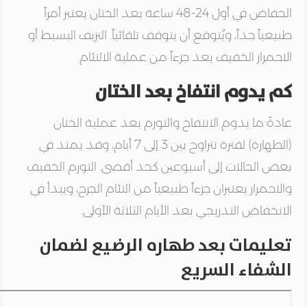
الحفاض في أول 24-48 ساعة بعد الختان يعتبر أمراً
طبيعياً جداً
، ويُتوقع أن يتوقف تلقائياً. النزيف البسيط أو
الاحمرار الخفيف يعد جزءاً من عملية الالتئام.
كم يدوم انتفاخ بعد الختان
عادةً ما يدوم الانتفاخ والتورم بعد عملية الختان
(الطهارة)
لفترة تتراوح بين 3 إلى 7 أيام، وقد يمتد في
بعض الحالات إلى أسبوعين كحد أقصى
. التورم الخفيف
والاحمرار يعتبران جزءاً طبيعياً من التئام الجرح، ويبدأ في
الانخفاض التدريجي بعد الأيام الثلاثة الأولى.
تعليمات بعد طهاره الرضيع لضمان
الشفاء السريع