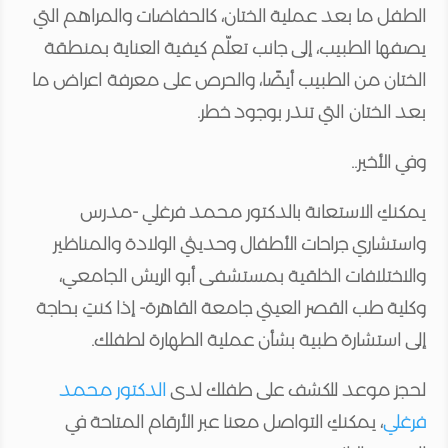
الطفل ما بعد عملية الختان، كالحفاضات والمراهم التي
يصفها الطبيب، إلى جانب تعلّم كيفية العناية بمنطقة
الختان من الطبيب أيضًا، والحرص على معرفة اعراض ما
بعد الختان التي تنذر بوجود خطر.
وفي الأخير..
يمكنكِ الاستعانة بالدكتور محمد فرغلي -مدرس
واستشاري جراحات الأطفال وحديثي الولادة والمناظير
والاختلافات الخلقية بمستشفى أبو الريش الجامعي،
وكلية طب القصر العيني جامعة القاهرة- إذا كنتِ بحاجة
إلى استشارة طبية بشأن عملية الطهارة لطفلك.
لحجز موعد للكشف على طفلك لدى
الدكتور محمد
فرغلي
، يمكنكِ التواصل معنا عبر الأرقام المتاحة في