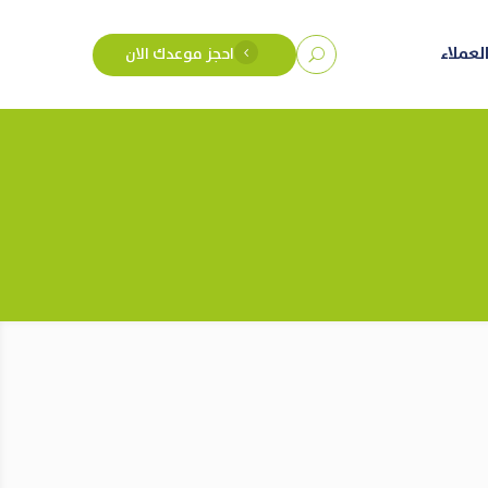
العملاء
احجز موعدك الان
4
U