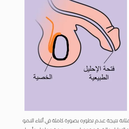
انة نتيجة عدم تطوره بصورة كاملة في أثناء النمو