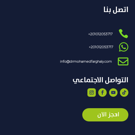
اتصل بنا

201012053717+

201012053717+

info@drmohamedfarghaly.com
التواصل الاجتماعي
احجز الان